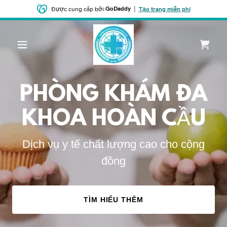
GoDaddy
|
Được cung cấp bởi
Tạo trang miễn phí
PHÒNG KHÁM ĐA
KHOA HOÀN CẦU
Dịch vụ y tế chất lượng cao cho cộng
đồng
TÌM HIỂU THÊM