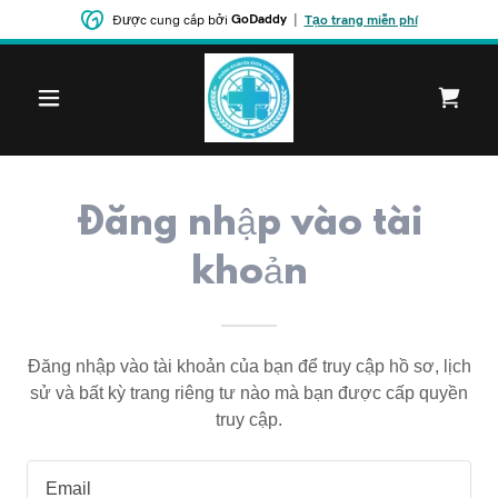
GoDaddy
|
Được cung cấp bởi
Tạo trang miễn phí
Đăng nhập vào tài
khoản
Đăng nhập vào tài khoản của bạn để truy cập hồ sơ, lịch
sử và bất kỳ trang riêng tư nào mà bạn được cấp quyền
truy cập.