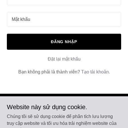
ĐĂNG NHẬP
Đặt lại mật khẩu
Bạn không phải là thành viên?
Tạo tài khoản.
Website này sử dụng cookie.
Chúng tôi sẽ sử dụng cookie để phân tích lưu lượng
truy cập website và tối ưu hóa trải nghiệm website của
Bản quyền © 2025 PHÒNG KHÁM ĐA KHOA HOÀN CẦU - Mọi